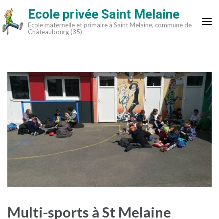
Aller
Ecole privée Saint Melaine
au
Ecole maternelle et primaire à Saint Melaine, commune de
contenu
Châteaubourg (35)
(Pressez
Entrée)
Multi-sports à St Melaine