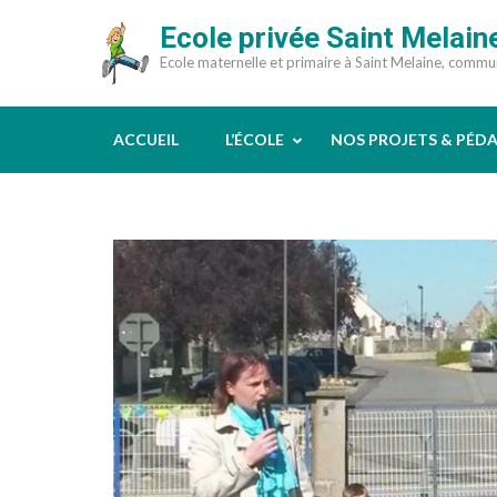
Aller
Ecole privée Saint Melain
au
Ecole maternelle et primaire à Saint Melaine, comm
contenu
(Pressez
Entrée)
ACCUEIL
L’ÉCOLE
NOS PROJETS & PÉD