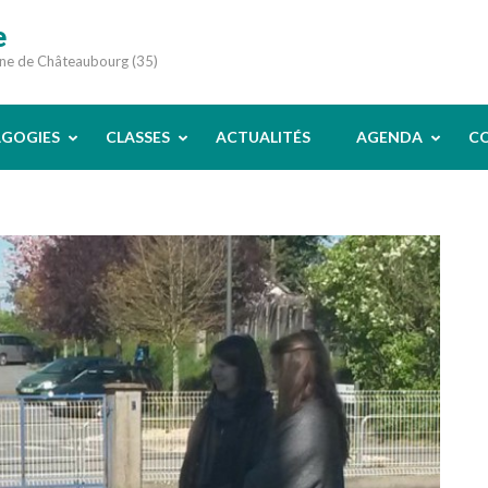
e
une de Châteaubourg (35)
AGOGIES
CLASSES
ACTUALITÉS
AGENDA
C