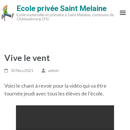
Aller
Ecole privée Saint Melaine
au
Ecole maternelle et primaire à Saint Melaine, commune de
contenu
Châteaubourg (35)
(Pressez
Entrée)
Vive le vent
30 Nov,2021
admin
Voici le chant à revoir pour la vidéo qui va être
tournée jeudi avec tous les élèves de l’école.