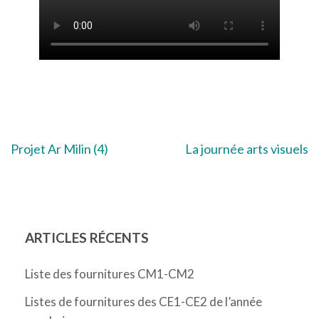
Navigation
Projet Ar Milin (4)
La journée arts visuels
de
l’article
ARTICLES RÉCENTS
Liste des fournitures CM1-CM2
Listes de fournitures des CE1-CE2 de l’année