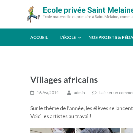
Aller
Ecole privée Saint Melain
au
Ecole maternelle et primaire à Saint Melaine, comm
contenu
(Pressez
Entrée)
ACCUEIL
L’ÉCOLE
NOS PROJETS & PÉD
Villages africains
16 Avr,2014
admin
Laisser un comme
Sur le thème de l’année, les élèves se lancent
Voici les artistes au travail!