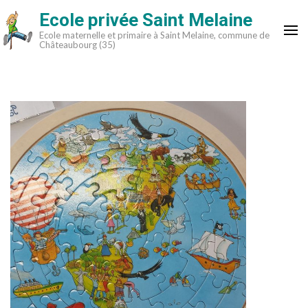
Aller
Ecole privée Saint Melaine
au
Ecole maternelle et primaire à Saint Melaine, commune de
contenu
Châteaubourg (35)
(Pressez
Entrée)