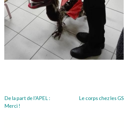
Navigation
De la part de l’APEL :
Le corps chez les GS
Merci !
de
l’article