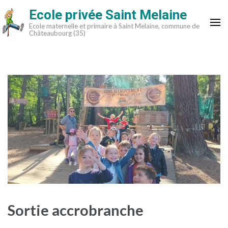
Aller
Ecole privée Saint Melaine
au
Ecole maternelle et primaire à Saint Melaine, commune de
contenu
Châteaubourg (35)
(Pressez
Entrée)
Sortie accrobranche