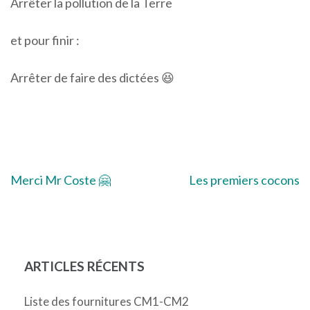
Arrêter la pollution de la Terre
et pour finir :
Arrêter de faire des dictées 😆
Navigation
Merci Mr Coste 🤗
Les premiers cocons
de
l’article
ARTICLES RÉCENTS
Liste des fournitures CM1-CM2