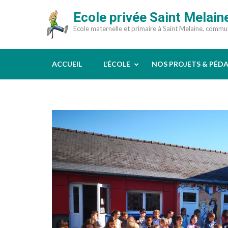
Aller
Ecole privée Saint Melain
au
Ecole maternelle et primaire à Saint Melaine, comm
contenu
(Pressez
Entrée)
ACCUEIL
L’ÉCOLE
NOS PROJETS & PÉD