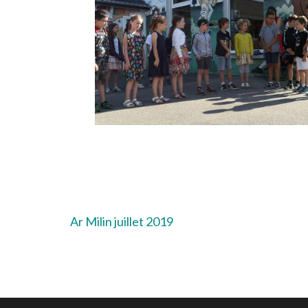
Navigation
Ar Milin juillet 2019
de
l’article