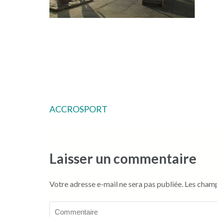
Navigation
ACCROSPORT
de
l’article
Laisser un commentaire
Votre adresse e-mail ne sera pas publiée.
Les champ
Commentaire