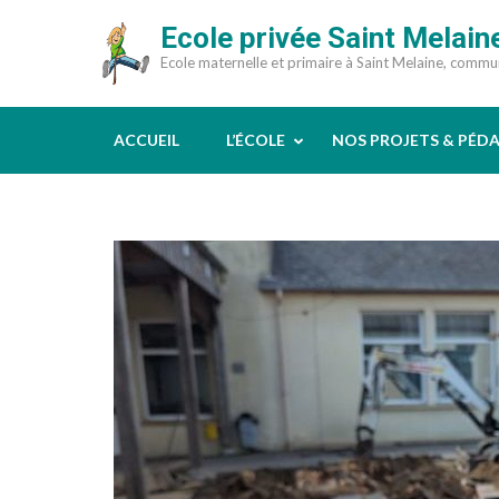
Aller
Ecole privée Saint Melain
au
Ecole maternelle et primaire à Saint Melaine, comm
contenu
(Pressez
Entrée)
ACCUEIL
L’ÉCOLE
NOS PROJETS & PÉD