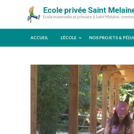
Aller
Ecole privée Saint Melain
au
Ecole maternelle et primaire à Saint Melaine, comm
contenu
(Pressez
Entrée)
ACCUEIL
L’ÉCOLE
NOS PROJETS & PÉD