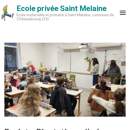
Aller
Ecole privée Saint Melaine
au
Ecole maternelle et primaire à Saint Melaine, commune de
contenu
Châteaubourg (35)
(Pressez
Entrée)