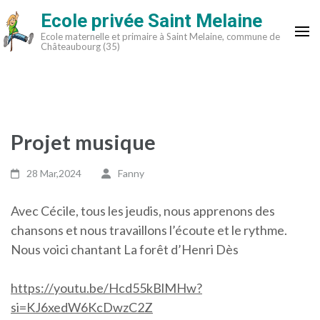
Aller
Ecole privée Saint Melaine
au
Ecole maternelle et primaire à Saint Melaine, commune de
contenu
Châteaubourg (35)
(Pressez
Entrée)
Projet musique
28 Mar,2024
Fanny
Avec Cécile, tous les jeudis, nous apprenons des
chansons et nous travaillons l’écoute et le rythme.
Nous voici chantant La forêt d’Henri Dès
https://youtu.be/Hcd55kBlMHw?
si=KJ6xedW6KcDwzC2Z