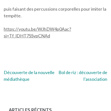
puis faisant des percussions corporelles pour imiter la
tempête.
https://youtu.be/WJhDW4p0Aac?
si=Tf_lDHT7SSvpCNAd
Navigation
Découverte de la nouvelle
Bol de riz : découverte de
médiathèque
l’association
de
l’article
ARTICLES RÉCENTS