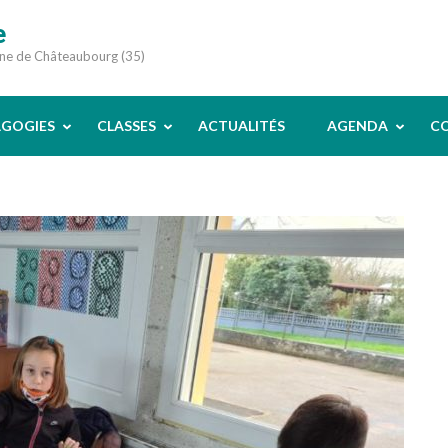
e
une de Châteaubourg (35)
AGOGIES
CLASSES
ACTUALITÉS
AGENDA
C