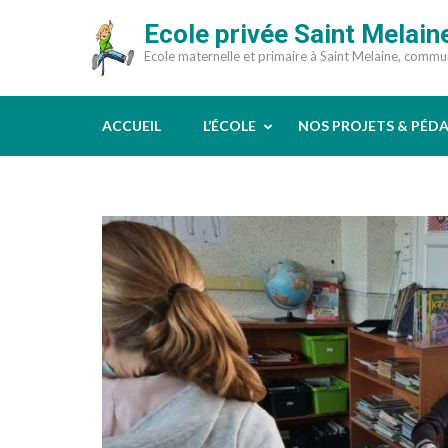
Aller
Ecole privée Saint Melain
au
Ecole maternelle et primaire à Saint Melaine, comm
contenu
(Pressez
Entrée)
ACCUEIL
L’ÉCOLE
NOS PROJETS & PÉD