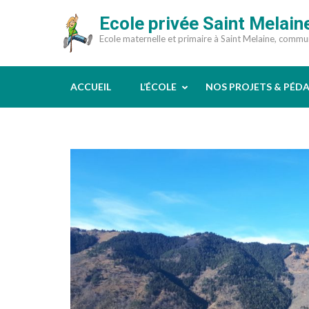
Aller
Ecole privée Saint Melain
au
Ecole maternelle et primaire à Saint Melaine, comm
contenu
(Pressez
Entrée)
ACCUEIL
L’ÉCOLE
NOS PROJETS & PÉD