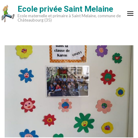
Aller
Ecole privée Saint Melaine
au
Ecole maternelle et primaire à Saint Melaine, commune de
contenu
Châteaubourg (35)
(Pressez
Entrée)