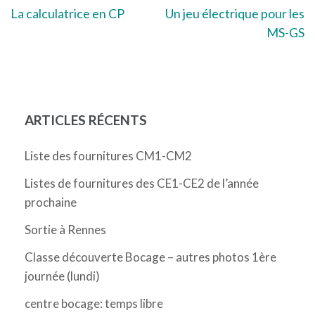
Navigation
La calculatrice en CP
Un jeu électrique pour les
MS-GS
de
l’article
ARTICLES RÉCENTS
Liste des fournitures CM1-CM2
Listes de fournitures des CE1-CE2 de l’année
prochaine
Sortie à Rennes
Classe découverte Bocage – autres photos 1ère
journée (lundi)
centre bocage: temps libre