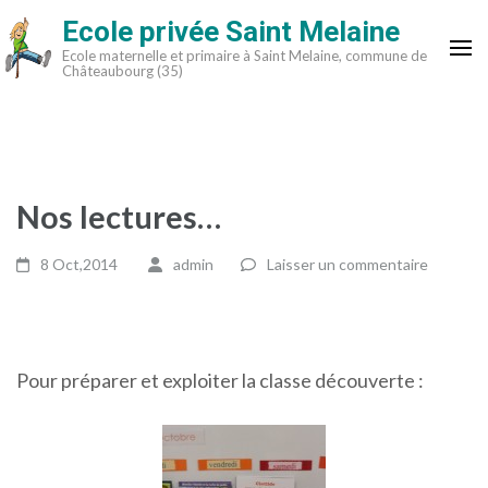
Aller
Ecole privée Saint Melaine
au
Ecole maternelle et primaire à Saint Melaine, commune de
contenu
Châteaubourg (35)
(Pressez
Entrée)
Nos lectures…
8 Oct,2014
admin
Laisser un commentaire
Pour préparer et exploiter la classe découverte :