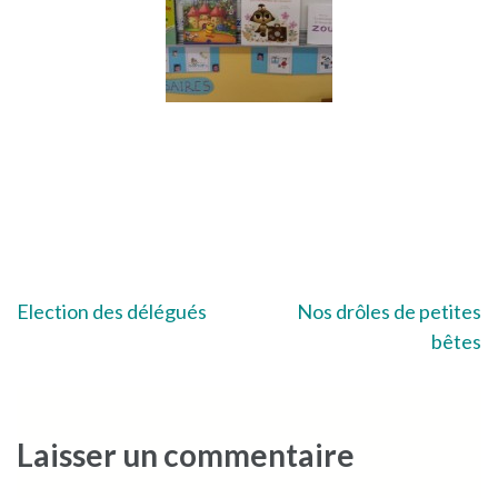
Navigation
Election des délégués
Nos drôles de petites
bêtes
de
l’article
Laisser un commentaire