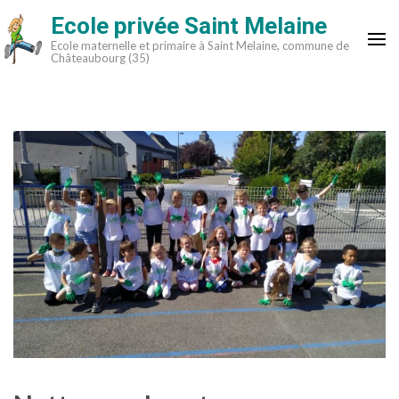
Aller
Ecole privée Saint Melaine
au
Ecole maternelle et primaire à Saint Melaine, commune de
contenu
Châteaubourg (35)
(Pressez
Entrée)