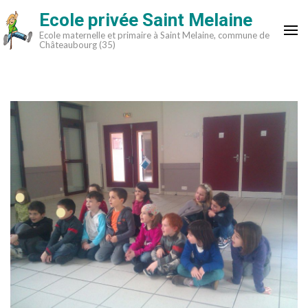
Aller
Ecole privée Saint Melaine
au
Ecole maternelle et primaire à Saint Melaine, commune de
contenu
Châteaubourg (35)
(Pressez
Entrée)