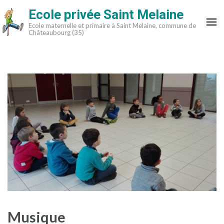
Aller
Ecole privée Saint Melaine
au
Ecole maternelle et primaire à Saint Melaine, commune de
contenu
Châteaubourg (35)
(Pressez
Entrée)
Musique