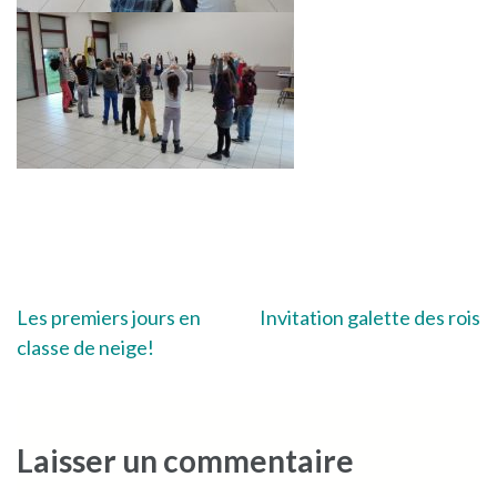
Navigation
Les premiers jours en
Invitation galette des rois
classe de neige!
de
l’article
Laisser un commentaire