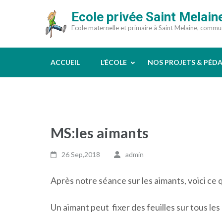
Aller
Ecole privée Saint Melain
au
Ecole maternelle et primaire à Saint Melaine, comm
contenu
(Pressez
Entrée)
ACCUEIL
L’ÉCOLE
NOS PROJETS & PÉD
MS:les aimants
26 Sep,2018
admin
Après notre séance sur les aimants, voici ce
Un aimant peut fixer des feuilles sur tous les o