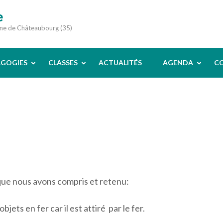
e
une de Châteaubourg (35)
AGOGIES
CLASSES
ACTUALITÉS
AGENDA
C
 que nous avons compris et retenu:
bjets en fer car il est attiré par le fer.