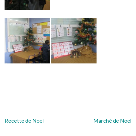
Navigation
Recette de Noël
Marché de Noël
de