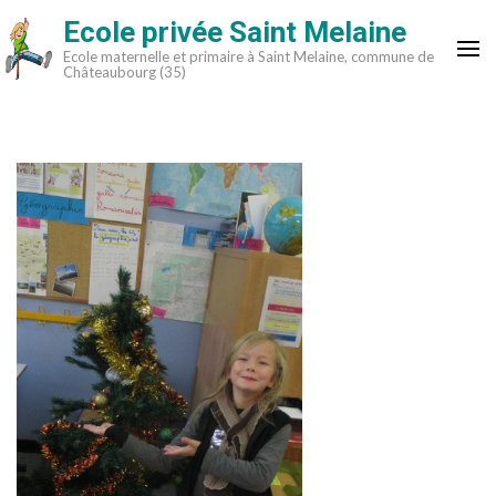
Aller
Ecole privée Saint Melaine
au
Ecole maternelle et primaire à Saint Melaine, commune de
contenu
Châteaubourg (35)
(Pressez
Entrée)