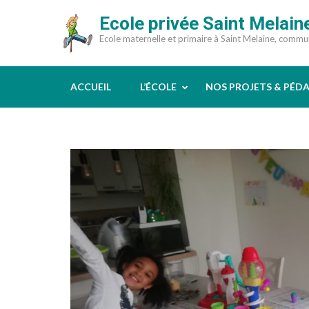
Aller
Ecole privée Saint Melain
au
Ecole maternelle et primaire à Saint Melaine, comm
contenu
(Pressez
Entrée)
ACCUEIL
L’ÉCOLE
NOS PROJETS & PÉD