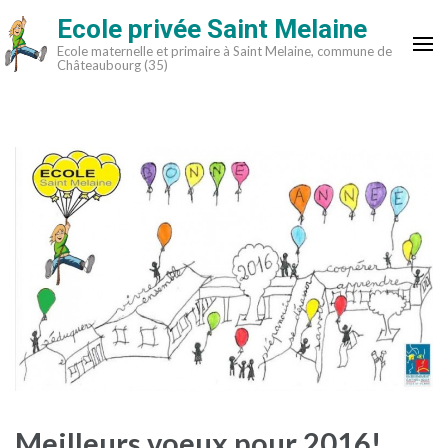
Aller
Ecole privée Saint Melaine
au
Ecole maternelle et primaire à Saint Melaine, commune de
contenu
Châteaubourg (35)
(Pressez
Entrée)
Meilleurs voeux pour 2016!