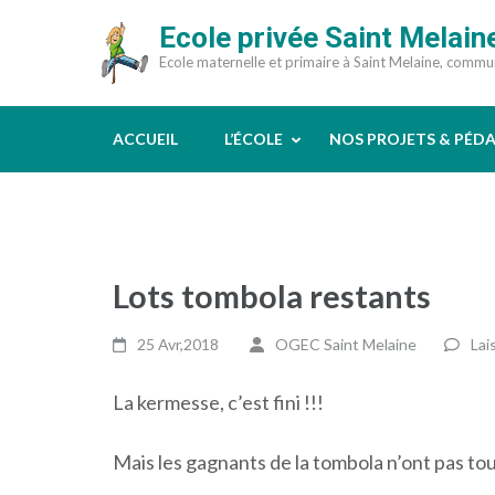
Aller
Ecole privée Saint Melain
au
Ecole maternelle et primaire à Saint Melaine, comm
contenu
(Pressez
Entrée)
ACCUEIL
L’ÉCOLE
NOS PROJETS & PÉD
Lots tombola restants
25 Avr,2018
OGEC Saint Melaine
Lai
La kermesse, c’est fini !!!
Mais les gagnants de la tombola n’ont pas tou