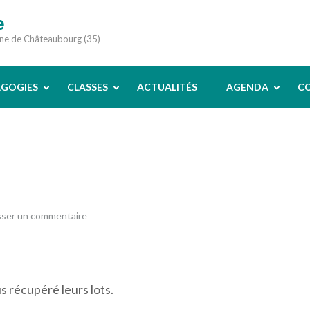
e
une de Châteaubourg (35)
AGOGIES
CLASSES
ACTUALITÉS
AGENDA
C
sser un commentaire
s récupéré leurs lots.