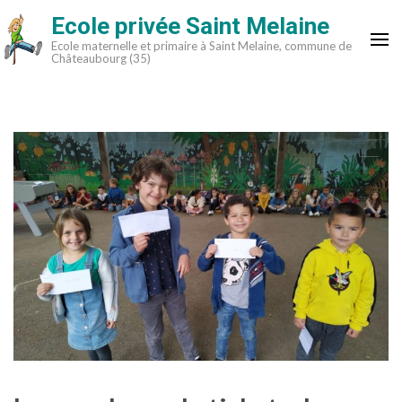
Aller
Ecole privée Saint Melaine
au
Ecole maternelle et primaire à Saint Melaine, commune de
contenu
Châteaubourg (35)
(Pressez
Entrée)