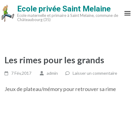
Aller
Ecole privée Saint Melaine
au
Ecole maternelle et primaire à Saint Melaine, commune de
contenu
Châteaubourg (35)
(Pressez
Entrée)
Les rimes pour les grands
7 Fév,2017
admin
Laisser un commentaire
Jeux de plateau/mémory pour retrouver sa rime