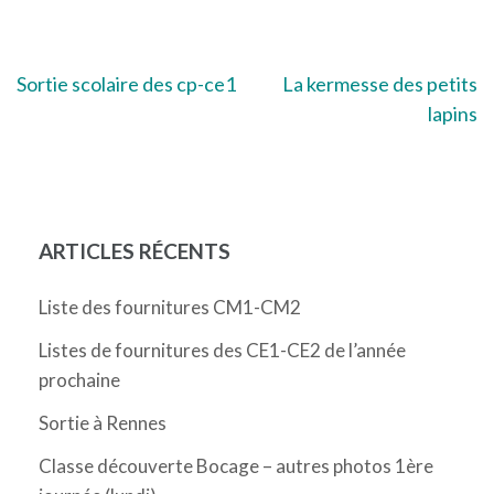
Navigation
Sortie scolaire des cp-ce1
La kermesse des petits
lapins
de
l’article
ARTICLES RÉCENTS
Liste des fournitures CM1-CM2
Listes de fournitures des CE1-CE2 de l’année
prochaine
Sortie à Rennes
Classe découverte Bocage – autres photos 1ère