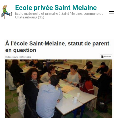
Aller
Ecole privée Saint Melaine
au
Ecole maternelle et primaire à Saint Melaine, commune de
contenu
Châteaubourg (35)
(Pressez
Entrée)