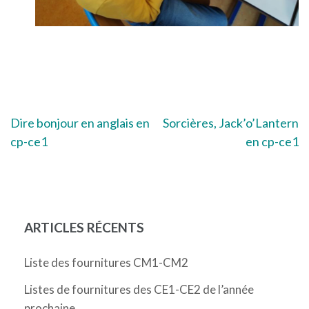
Navigation
Dire bonjour en anglais en
Sorcières, Jack’o’Lantern
cp-ce1
en cp-ce1
de
l’article
ARTICLES RÉCENTS
Liste des fournitures CM1-CM2
Listes de fournitures des CE1-CE2 de l’année
prochaine