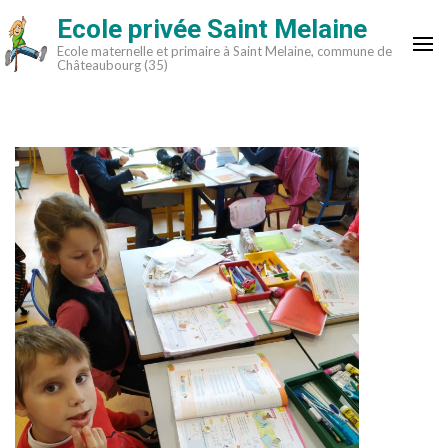
Aller
Ecole privée Saint Melaine
au
Ecole maternelle et primaire à Saint Melaine, commune de
contenu
Châteaubourg (35)
(Pressez
Entrée)