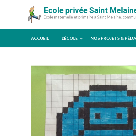
Aller
Ecole privée Saint Melain
au
Ecole maternelle et primaire à Saint Melaine, comm
contenu
(Pressez
Entrée)
ACCUEIL
L’ÉCOLE
NOS PROJETS & PÉD