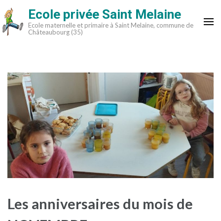
Aller
Ecole privée Saint Melaine
au
Ecole maternelle et primaire à Saint Melaine, commune de
contenu
Châteaubourg (35)
(Pressez
Entrée)
Les anniversaires du mois de