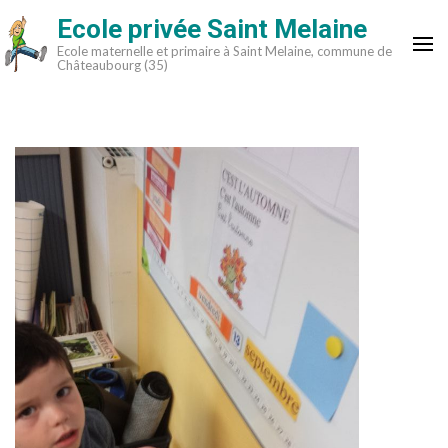
Aller
Ecole privée Saint Melaine
au
Ecole maternelle et primaire à Saint Melaine, commune de
contenu
Châteaubourg (35)
(Pressez
Entrée)