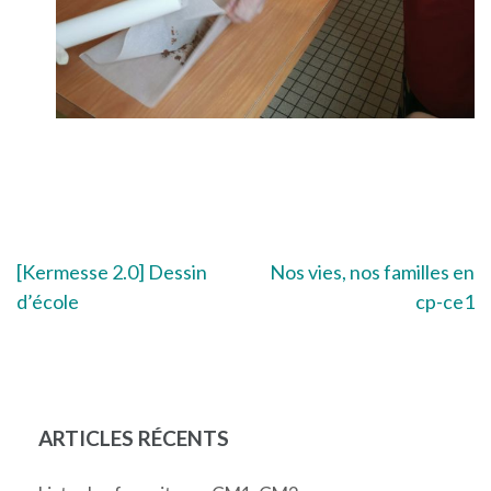
Navigation
[Kermesse 2.0] Dessin
Nos vies, nos familles en
d’école
cp-ce1
de
l’article
ARTICLES RÉCENTS