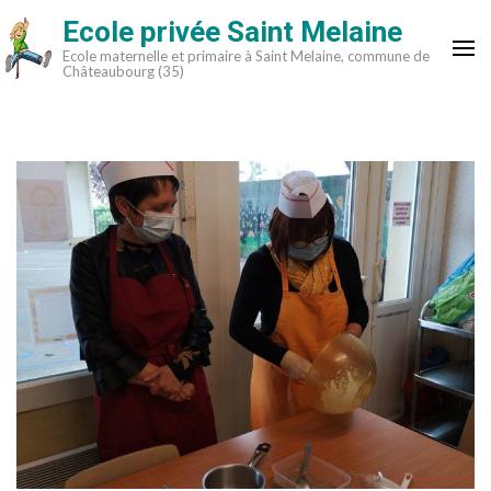
Aller
Ecole privée Saint Melaine
au
Ecole maternelle et primaire à Saint Melaine, commune de
contenu
Châteaubourg (35)
(Pressez
Entrée)