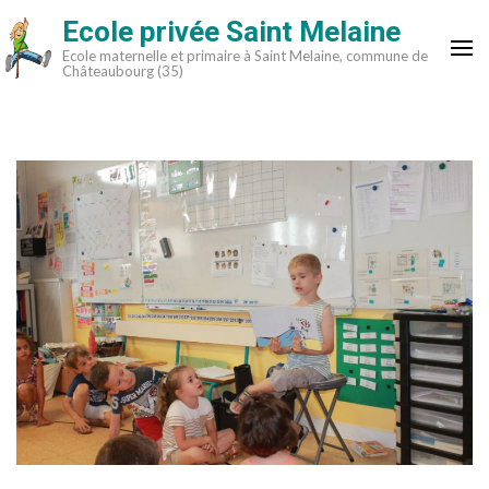
Aller
Ecole privée Saint Melaine
au
Ecole maternelle et primaire à Saint Melaine, commune de
contenu
Châteaubourg (35)
(Pressez
Entrée)