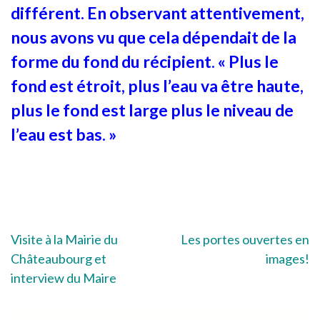
différent. En observant attentivement,
nous avons vu que cela dépendait de la
forme du fond du récipient. « Plus le
fond est étroit, plus l’eau va être haute,
plus le fond est large plus le niveau de
l’eau est bas. »
Navigation
Visite à la Mairie du
Les portes ouvertes en
Châteaubourg et
images!
de
interview du Maire
l’article