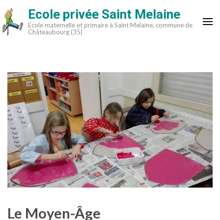
Aller
Ecole privée Saint Melaine
au
Ecole maternelle et primaire à Saint Melaine, commune de
contenu
Châteaubourg (35)
(Pressez
Entrée)
Le Moyen-Âge