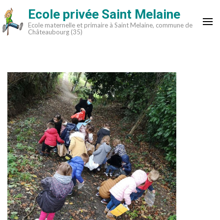
Aller
Ecole privée Saint Melaine
au
Ecole maternelle et primaire à Saint Melaine, commune de
contenu
Châteaubourg (35)
(Pressez
Entrée)