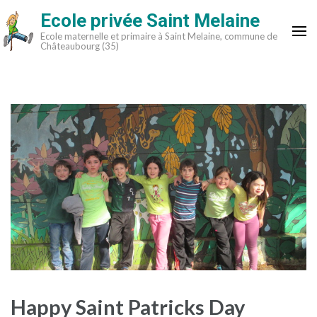
Aller
Ecole privée Saint Melaine
au
Ecole maternelle et primaire à Saint Melaine, commune de
contenu
Châteaubourg (35)
(Pressez
Entrée)
Happy Saint Patricks Day