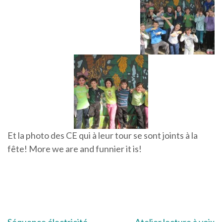
Et la photo des CE qui à leur tour se sont joints à la
fête! More we are and funnier it is!