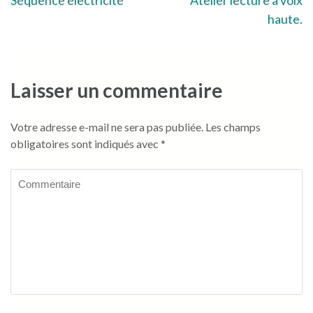
Navigation
Séquence électricité
Atelier lecture à voix
haute.
de
l’article
Laisser un commentaire
Votre adresse e-mail ne sera pas publiée.
Les champs
obligatoires sont indiqués avec
*
Commentaire