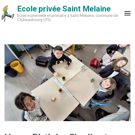
Aller
Ecole privée Saint Melaine
au
Ecole maternelle et primaire à Saint Melaine, commune de
contenu
Châteaubourg (35)
(Pressez
Entrée)