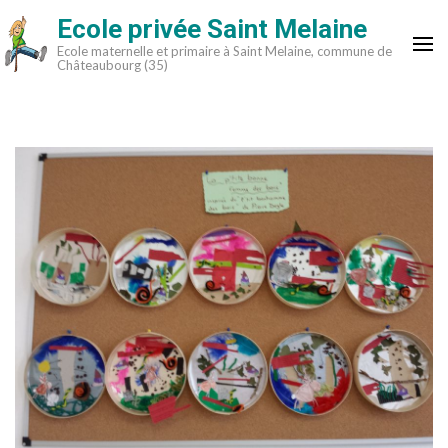
Aller
Ecole privée Saint Melaine
au
Ecole maternelle et primaire à Saint Melaine, commune de
contenu
Châteaubourg (35)
(Pressez
Entrée)