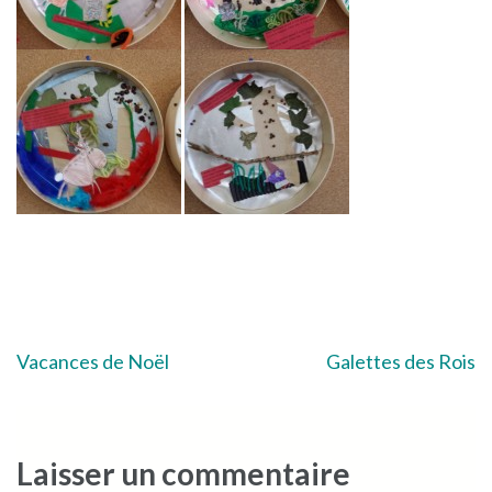
Navigation
Vacances de Noël
Galettes des Rois
de
l’article
Laisser un commentaire