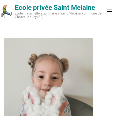
Aller
Ecole privée Saint Melaine
au
Ecole maternelle et primaire à Saint Melaine, commune de
contenu
Châteaubourg (35)
(Pressez
Entrée)