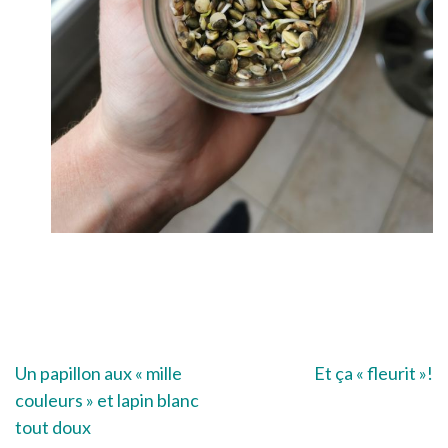
Navigation
Un papillon aux « mille
Et ça « fleurit »!
couleurs » et lapin blanc
de
tout doux