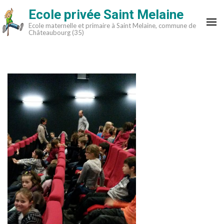
Aller
Ecole privée Saint Melaine
au
Ecole maternelle et primaire à Saint Melaine, commune de
contenu
Châteaubourg (35)
(Pressez
Entrée)