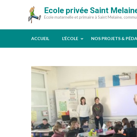
Aller
Ecole privée Saint Melain
au
Ecole maternelle et primaire à Saint Melaine, comm
contenu
(Pressez
Entrée)
ACCUEIL
L’ÉCOLE
NOS PROJETS & PÉD