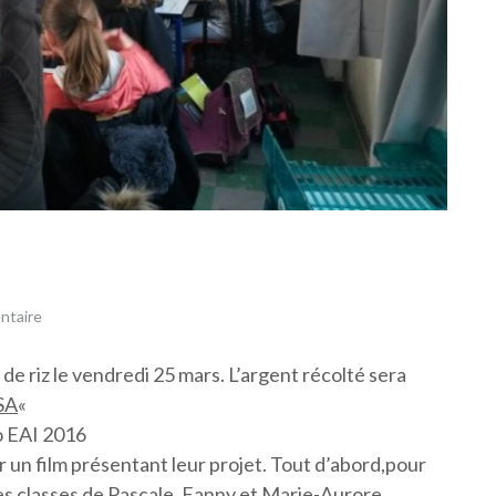
ntaire
 de riz le vendredi 25 mars. L’argent récolté sera
SA
«
un film présentant leur projet. Tout d’abord,pour
les classes de Pascale, Fanny et Marie-Aurore.