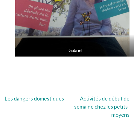
Gabriel
Navigation
Les dangers domestiques
Activités de début de
semaine chez les petits-
de
moyens
l’article