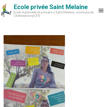
Aller
Ecole privée Saint Melaine
au
Ecole maternelle et primaire à Saint Melaine, commune de
contenu
Châteaubourg (35)
(Pressez
Entrée)