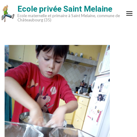
Aller
Ecole privée Saint Melaine
au
Ecole maternelle et primaire à Saint Melaine, commune de
contenu
Châteaubourg (35)
(Pressez
Entrée)