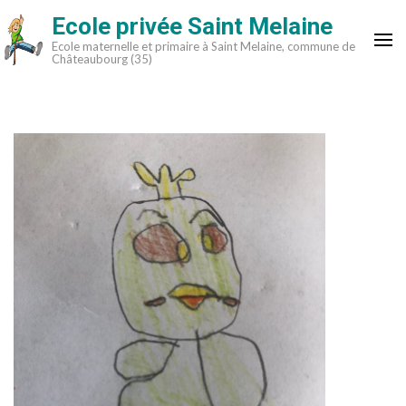
Aller
Ecole privée Saint Melaine
au
Ecole maternelle et primaire à Saint Melaine, commune de
contenu
Châteaubourg (35)
(Pressez
Entrée)