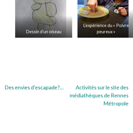
L’expérience du « Poivre
Dessin d’un oiseau
peureux »
Navigation
Des envies d’escapade?…
Activités sur le site des
médiathèques de Rennes
de
Métropole
l’article