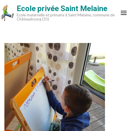
Aller
Ecole privée Saint Melaine
au
Ecole maternelle et primaire à Saint Melaine, commune de
contenu
Châteaubourg (35)
(Pressez
Entrée)