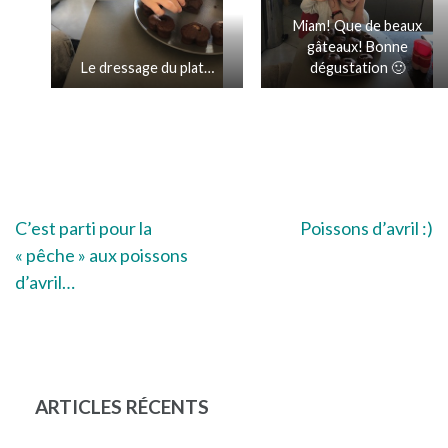
Miam! Que de beaux
gâteaux! Bonne
Le dressage du plat…
dégustation 🙂
Navigation
C’est parti pour la
Poissons d’avril :)
« pêche » aux poissons
de
d’avril…
l’article
ARTICLES RÉCENTS