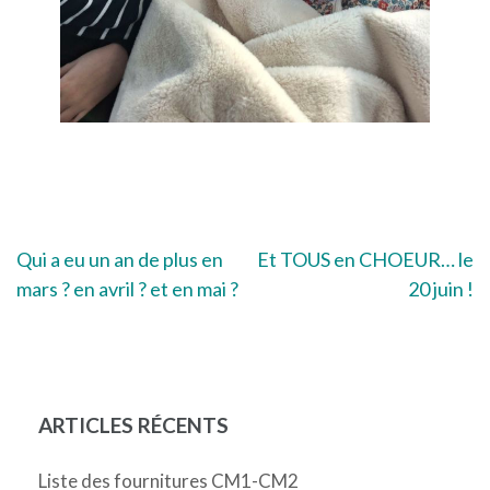
Navigation
Qui a eu un an de plus en
Et TOUS en CHOEUR… le
mars ? en avril ? et en mai ?
20 juin !
de
l’article
ARTICLES RÉCENTS
Liste des fournitures CM1-CM2